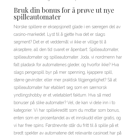
Bruk din bonus for å prøve ut nye
spilleautomater
Norske spillere er eksepsjonelt glade i en særegen del av
casino-markedet. Lyst til å gjette hva det er slags
segment? Det er et veddemål vi ikke er villige til å
akseptere, all den tid svaret er åpenbart: Spilleautomater,
spilleautomater og spilleautomater. Joda, vi nordmenn har
falt pladask for automatenes gleder, og hvorfor ikke? Hva
slags pengespill byr på mer spenning, kjappere spill,
større gevinster, eller mer praktisk tilgjengelighet? Så at
spilleautomater har etablert seg som en særnorsk
yndlingshobby er et veletablert faktum. Hva så med
bonuser på slike automater? Vel, de kan vi dele inn i to
kategorier. Vi har spillekreditt som du mottar som bonus,
enten som en prosentandel av et innskudd eller gratis, og
vi har free spins. Førstnevnte står du fritt til å spille på et
bredt spekter av automatene det relevante casinoet har på